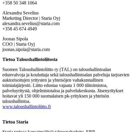
+358 50 348 1064
Alexandra Sevelius
Marketing Director | Staria Oyj
alexandra.sevelius@staria.com
+358 45 674 4949
Joonas Sipola
COO | Staria Oyj
joonas.sipola@staria.com
Tietoa Taloushallintoliitosta
Suomen Taloushallintoliitto ry (TAL) on taloushallintoalan
edunvalvoja ja kouluttaja sekä taloushallintoalan palveluja tarjoavien
auktorisoitujen yritysten ja yhteisöjen valtakunnallinen
toimialajärjestö. Liitto edustaa vajaata 1 000 tilitoimistoa,
palveluyritystä, ohjelmistotaloa ja palvelukeskusta. Jäsenyritykset
hoitavat yli 150 000 suomalaisen pk-yrityksen ja yhteisön
taloushallintoa.
www.taloushallintoliitto.fi
Tietoa Staria
Staria tarjoaa kansainvälisiä talouspalveluita, ERP-