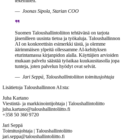
tekeminen.
Joonas Sipola, Starian COO
Suomen Taloushallintoliiton tehtävänä on tarjota
jäsenilleen uusinta tietoa ja työkaluja. Taloushallinnon
AI on konkreettisin esimerkki tästä, ja olemme
äärimmäisen ylpeitä ollessamme AI-kehityksen
eturintamassa kirjanpidon alalla. Käyttäjien arvioiden
mukaan palvelu säästää työaikaa kuukausitasolla jopa
tunteja, joten palvelun hyödyt ovat selvät.
Jari Seppä, Taloushallintoliiton toimitusjohtaja
Lisätietoja Taloushallinnon AI:sta:
Juha Kartano
Viestintä- ja markkinointijohtaja | Taloushallintoliitto
juha.kartano@taloushallintoliitto.fi
+358 50 360 9720
Jari Seppä
Toimitusjohtaja | Taloushallintoliitto
jari.seppa@taloushallintoliitto.fi