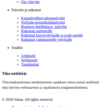
Ota yhteyttä
Palvelut ja ratkaisut
Kansainväliset talouspalvelut
NetSuite-konsultointipalvelut
Business Intelligence -palvelut
Ratkaisut startupeille
Ratkaisut kasvuyrityksille ja scale-upeille
Ratkaisut vakiintuneille yrityksille
Sisällöt
Artikkelit
Webinaarit
Tapahtumat
Tilaa uutiskirje
Tilaa kuukausittaisen uutiskirjeemme saadaksesi tietoa uusista sisällöistä
sekä tulevista webinaareista ja tapahtumista (englanninkielinen).
© 2026 Staria. All rights reserved.