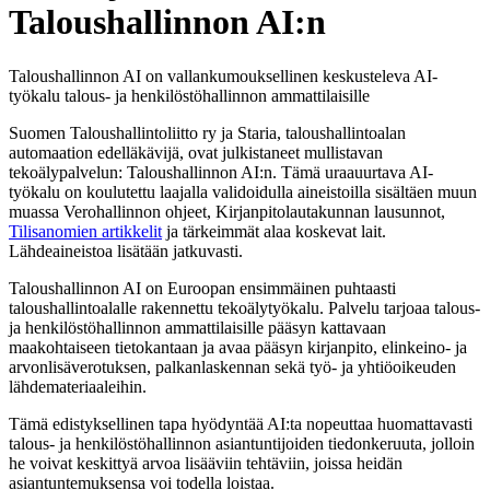
Taloushallinnon AI:n
Taloushallinnon AI on vallankumouksellinen keskusteleva AI-
työkalu talous- ja henkilöstöhallinnon ammattilaisille
Suomen Taloushallintoliitto ry ja Staria, taloushallintoalan
automaation edelläkävijä, ovat julkistaneet mullistavan
tekoälypalvelun: Taloushallinnon AI:n. Tämä uraauurtava AI-
työkalu on koulutettu laajalla validoidulla aineistoilla sisältäen muun
muassa Verohallinnon ohjeet, Kirjanpitolautakunnan lausunnot,
Tilisanomien artikkelit
ja tärkeimmät alaa koskevat lait.
Lähdeaineistoa lisätään jatkuvasti.
Taloushallinnon AI on Euroopan ensimmäinen puhtaasti
taloushallintoalalle rakennettu tekoälytyökalu. Palvelu tarjoaa talous-
ja henkilöstöhallinnon ammattilaisille pääsyn kattavaan
maakohtaiseen tietokantaan ja avaa pääsyn kirjanpito, elinkeino- ja
arvonlisäverotuksen, palkanlaskennan sekä työ- ja yhtiöoikeuden
lähdemateriaaleihin.
Tämä edistyksellinen tapa hyödyntää AI:ta nopeuttaa huomattavasti
talous- ja henkilöstöhallinnon asiantuntijoiden tiedonkeruuta, jolloin
he voivat keskittyä arvoa lisääviin tehtäviin, joissa heidän
asiantuntemuksensa voi todella loistaa.