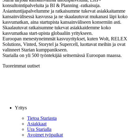
konsultointipalveluita ja BI & Planning -ratkaisuja.
Asiantuntijapalvelumme ja ratkaisumme tukevat asiakkaitamme
kansainvälisessä kasvussa ja ne skaalautuvat mukanasi läpi koko
kasvumatkan, aina startupista kansainväliseen konserniin asti.
Skaalautuvat ratkaisumme tukevat asiakkaidemme koko
kasvumatkaa start-upista globaaliin yritykseen.
Euroopan menestyneimmät kasvuyritykset, kuten Wolt, RELEX
Solutions, Vinted, Storytel ja Supercell, luottavat meihin ja ovat
valinneet Starian kumppanikseen.
Starialla on yli 500 työntekijää seitsemässä Euroopan maassa.
Tuoreimmat uutiset
Yritys
Tietoa Stariasta
Asiakkaat
Ura Starialla
Avoimet työpaikat