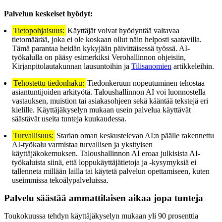
Palvelun keskeiset hyödyt:
Tietopohjaisuus:
Käyttäjät voivat hyödyntää valtavaa
tietomäärää, joka ei ole koskaan ollut näin helposti saatavilla.
Tämä parantaa heidän kykyjään päivittäisessä työssä. AI-
työkalulla on pääsy esimerkiksi Verohallinnon ohjeisiin,
Kirjanpitolautakunnan lausuntoihin ja
Tilisanomien
artikkeleihin.
Tehostettu tiedonhaku:
Tiedonkeruun nopeutuminen tehostaa
asiantuntijoiden arkityötä. Taloushallinnon AI voi luonnostella
vastauksen, muistion tai asiakasohjeen sekä kääntää tekstejä eri
kielille. Käyttäjäkyselyn mukaan usein palvelua käyttävät
säästävät useita tunteja kuukaudessa.
Turvallisuus:
Starian oman keskustelevan AI:n päälle rakennettu
AI-työkalu varmistaa turvallisen ja yksityisen
käyttäjäkokemuksen. Taloushallinnon AI eroaa julkisista AI-
työkaluista siinä, että loppukäyttäjätietoja ja -kysymyksiä ei
tallenneta millään lailla tai käytetä palvelun opettamiseen, kuten
useimmissa tekoälypalveluissa.
Palvelu säästää ammattilaisen aikaa jopa tunteja
Toukokuussa tehdyn käyttäjäkyselyn mukaan yli 90 prosenttia