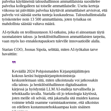
palvelua käyttäneistä taloushallinnon ammattilaisista suosittelee
palvelua kollegalleen tai toiselle ammattilaiselle. Useita kertoja
viikossa tai päivittäin palvelua käyttävät ammattilaiset arvioivat, että
palvelu voi säästää useita tunteja kuukaudessa. Taloushallintoalalla
työskentelee noin 13 500 ammattilaista, joten työaikaa on
mahdollista säästää valtava määrä.
AI-työkalu on teollisuustason AI-ratkaisu, joka ei ainoastaan täytä
suomalaisten talous- ja henkilöstöhallinnon ammattilaisten tarpeita,
vaan myös luo ennakkotapauksen tuleville innovaatioille alalla.
Starian COO, Joonas Sipola, selittää, miten AI-työkalun tarve
havaittiin:
Keväällä 2024 Pohjoismaiden Kirjanpitäjäliittojen
kokous keräsi huippukirjanpitotoimistoja
keskustelemaan siitä, miten ulkoistusala voi jatkossakin
olla talous- ja henkilöstöhallinnon digitalisaation
kärjessä ja hyödyntää LLM AI-malleja turvallisella ja
tehokkaalla tavalla. Starialla oli jo teknologia käytössä,
joten meille oli selvää, että jakamalla sitä muiden kanssa
voimme tehdä osamme varmistaaksemme, että ulkoistus
on edelleen kustannustehokkaampaa kuin sisäinen