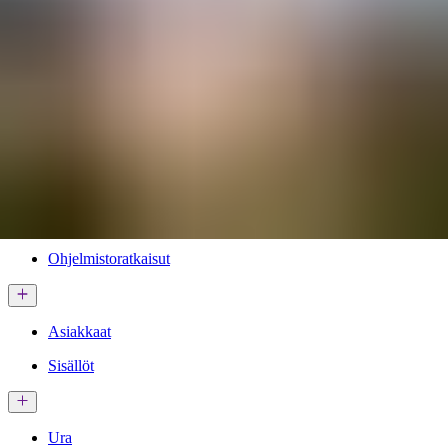
Palvelut & Ratkaisut
Ohjelmistoratkaisut
Asiakkaat
Sisällöt
Ura