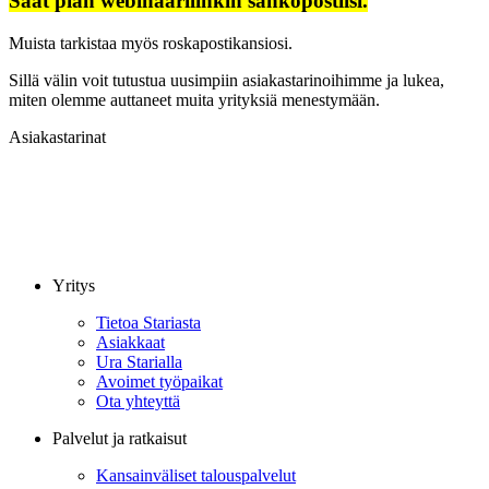
Saat pian webinaarilinkin sähköpostiisi.
Muista tarkistaa myös roskapostikansiosi.
Sillä välin voit tutustua uusimpiin asiakastarinoihimme ja lukea,
miten olemme auttaneet muita yrityksiä menestymään.
Asiakastarinat
Yritys
Tietoa Stariasta
Asiakkaat
Ura Starialla
Avoimet työpaikat
Ota yhteyttä
Palvelut ja ratkaisut
Kansainväliset talouspalvelut