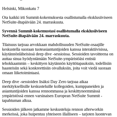
Helsinki, Mikonkatu 7
Ota kaikki irti Summit-kokemuksesta osallistumalla eksklusiiviseen
NetSuite-iltapäivään 24. marraskuuta.
Syvennä Summit-kokemustasi osallistumalla eksklusiiviseen
NetSuite-iltapäivään 24. marraskuuta.
Tilaisuus tarjoaa arvokkaan mahdollisuuden NetSuite-osaajille
keskustella suoraan tuoteasiantuntijoiden kanssa interaktiivisissa,
käytännönläheisissä deep dive -sessioissa. Sessioiden tavoitteena on
auttaa sinua hyödyntämään NetSuite-ympäristöäsi entistä
tehokkaammin – keskittyen käytännön käyttötapauksiin, todellisiin
haasteisiin sekä konkreettisiin oivalluksiin, joita voit viedä suoraan
omaan liiketoimintaasi.
Deep dive -sessioiden lisäksi Day Zero tarjoaa aikaa
merkityksellisille keskusteluille kollegoiden, kumppaneiden ja
asiantuntijoiden kanssa rennommassa ja keskittyneemmässä
ympäristössä ennen varsinaisen European NetSuite Summit -
tapahtuman alkua.
Sessioiden jälkeen jatkamme keskusteluja rennon afterworkin
merkeissä, joka huipentuu yhteiseen illalliseen – tarjoten luontevan