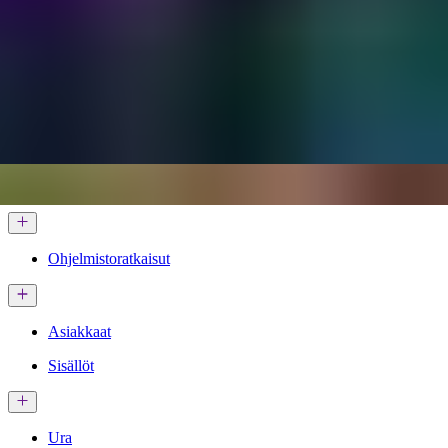
Palvelut & Ratkaisut
Ohjelmistoratkaisut
Asiakkaat
Sisällöt
Ura