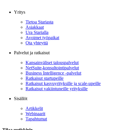
Yritys
Tietoa Stariasta
Asiakkaat
Ura Starialla
Avoimet työpaikat
Ota yhteyttä
Palvelut ja ratkaisut
Kansainväliset talouspalvelut
NetSuite-konsultointipalvelut
Business Intelligence -palvelut
Ratkaisut startupeille
Ratkaisut kasvuyrityksille ja scale-upeille
Ratkaisut vakiintuneille yrityksille
Sisällöt
Artikkelit
Webinaarit
Tapahtumat
Tilaa uutiskirje