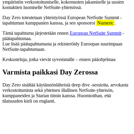
ympäristön verkostoitumiselle, kokemusten jakamiselle ja uusien
kontaktien luomiselle NetSuite-yhteisössä.
Day Zero toteutetaan yhteistyössä European NetSuite Summit -
tapahtuman kumppanien kanssa, ja sen sponsoroi
Numeric
.
Tämä tapahtuma järjestetään ennen
European NetSuite Summit
-
päätapahtumaa.
Lue lisää päätapahtumasta ja rekisteröidy Euroopan suurimpaan
NetSuite-tapahtumaan.
Keskusteluja, jotka vievät syvemmälle – ennen pääohjelmaa
Varmista paikkasi Day Zerossa
Day Zero sisältää käytännönläheisiä deep dive -sessioita, arvokasta
verkostoitumista sekä yhteinen illallinen NetSuite-yhteisön,
kumppaneiden ja Starian tiimin kanssa. Huomioithan, että
tilaisuuden kieli on englanti.