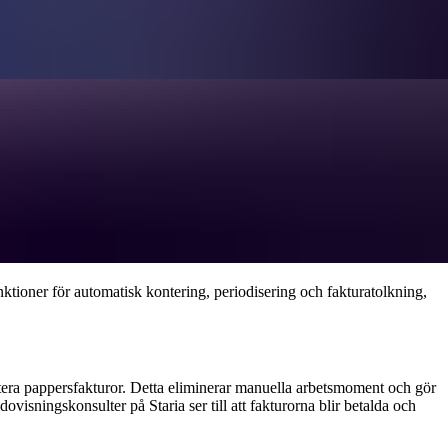
miadministration
renklar och effektiviserar Fortnox din ekonomiadministration,
tveckla din verksamhet.
tioner för automatisk kontering, periodisering och fakturatolkning,
antera pappersfakturor. Detta eliminerar manuella arbetsmoment och gör
visningskonsulter på Staria ser till att fakturorna blir betalda och