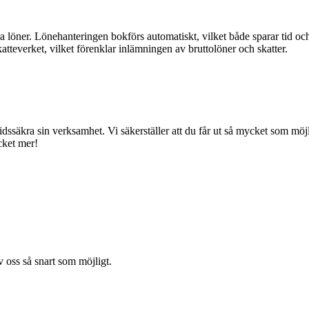
ra löner. Lönehanteringen bokförs automatiskt, vilket både sparar tid o
katteverket, vilket förenklar inlämningen av bruttolöner och skatter.
mtidssäkra sin verksamhet. Vi säkerställer att du får ut så mycket som m
cket mer!
v oss så snart som möjligt.