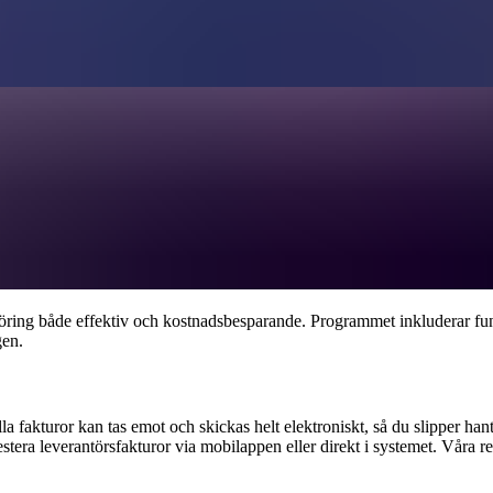
ändarvänlig och mångsidig ekono
och våra erfarna redovisningskonsulter. Med hög grad av automation fö
parar du både tid och resurser, så att du kan fokusera på att driva och u
för din verksamhet
föring både effektiv och kostnadsbesparande. Programmet inkluderar funk
gen.
la fakturor kan tas emot och skickas helt elektroniskt, så du slipper h
era leverantörsfakturor via mobilappen eller direkt i systemet. Våra redo