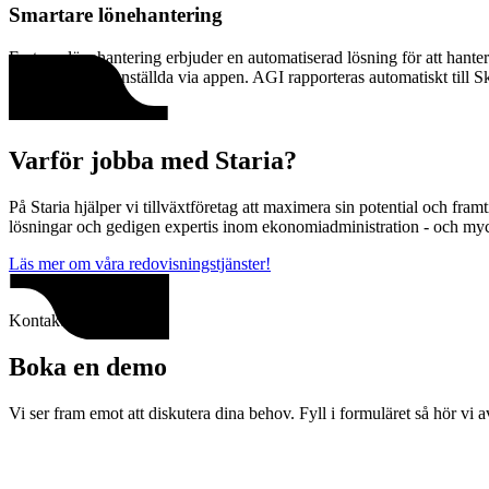
Smartare lönehantering
Fortnox lönehantering erbjuder en automatiserad lösning för att hante
tillgängliga för anställda via appen. AGI rapporteras automatiskt till S
Varför jobba med Staria?
På Staria hjälper vi tillväxtföretag att maximera sin potential och fra
lösningar och gedigen expertis inom ekonomiadministration - och my
Läs mer om våra redovisningstjänster!
Kontakta oss
Boka en demo
Vi ser fram emot att diskutera dina behov. Fyll i formuläret så hör vi a