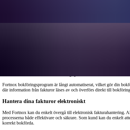
Fortnox: En plattform för anv
Fortnox är en molnbaserad plattform som smidigt kopplar samman dig 
samtidigt som du får full insyn i ditt företags ekonomi. Med Fortnox s
Varför välja Fortnox?
Därför är Fortnox den perfekta lösningen 
Automatisera dina bokföringsprocesser
Fortnox bokföringsprogram är långt automatiserat, vilket gör din bok
där information från fakturor läses av och överförs direkt till bokförin
Hantera dina fakturor elektroniskt
Med Fortnox kan du enkelt övergå till elektronisk fakturahantering. Al
processerna både effektivare och säkrare. Som kund kan du enkelt attest
korrekt bokförda.