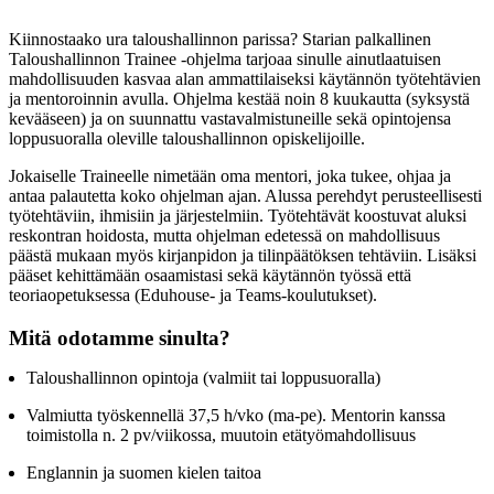
Kiinnostaako ura taloushallinnon parissa? Starian palkallinen
Taloushallinnon Trainee -ohjelma tarjoaa sinulle ainutlaatuisen
mahdollisuuden kasvaa alan ammattilaiseksi käytännön työtehtävien
ja mentoroinnin avulla. Ohjelma kestää noin 8 kuukautta (syksystä
kevääseen) ja on suunnattu vastavalmistuneille sekä opintojensa
loppusuoralla oleville taloushallinnon opiskelijoille.
Jokaiselle Traineelle nimetään oma mentori, joka tukee, ohjaa ja
antaa palautetta koko ohjelman ajan. Alussa perehdyt perusteellisesti
työtehtäviin, ihmisiin ja järjestelmiin. Työtehtävät koostuvat aluksi
reskontran hoidosta, mutta ohjelman edetessä on mahdollisuus
päästä mukaan myös kirjanpidon ja tilinpäätöksen tehtäviin. Lisäksi
pääset kehittämään osaamistasi sekä käytännön työssä että
teoriaopetuksessa (Eduhouse- ja Teams-koulutukset).
Mitä odotamme sinulta?
Taloushallinnon opintoja (valmiit tai loppusuoralla)
Valmiutta työskennellä 37,5 h/vko (ma-pe). Mentorin kanssa
toimistolla n. 2 pv/viikossa, muutoin etätyömahdollisuus
Englannin ja suomen kielen taitoa