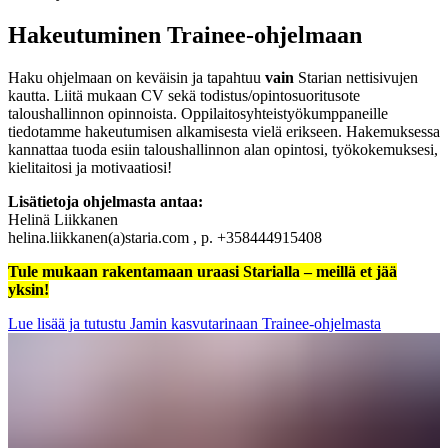
Hakeutuminen Trainee-ohjelmaan
Haku ohjelmaan on keväisin ja tapahtuu
vain
Starian nettisivujen
kautta. Liitä mukaan CV sekä todistus/opintosuoritusote
taloushallinnon opinnoista. Oppilaitosyhteistyökumppaneille
tiedotamme hakeutumisen alkamisesta vielä erikseen. Hakemuksessa
kannattaa tuoda esiin taloushallinnon alan opintosi, työkokemuksesi,
kielitaitosi ja motivaatiosi!
Lisätietoja ohjelmasta antaa:
Helinä Liikkanen
helina.liikkanen(a)staria.com , p. +358444915408
Tule mukaan rakentamaan uraasi Starialla – meillä et jää
yksin!
Lue lisää ja tutustu Jamin kasvutarinaan Trainee-ohjelmasta