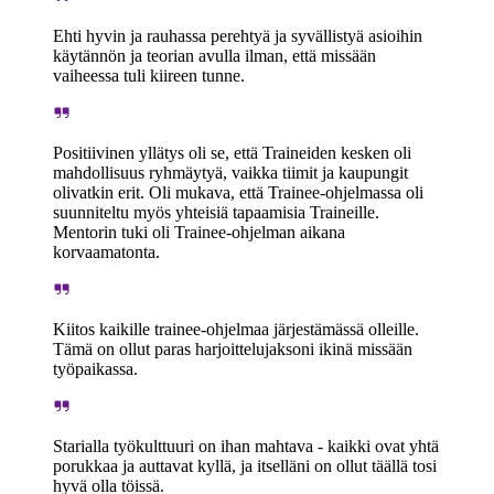
Ehti hyvin ja rauhassa perehtyä ja syvällistyä asioihin
käytännön ja teorian avulla ilman, että missään
vaiheessa tuli kiireen tunne.
Positiivinen yllätys oli se, että Traineiden kesken oli
mahdollisuus ryhmäytyä, vaikka tiimit ja kaupungit
olivatkin erit. Oli mukava, että Trainee-ohjelmassa oli
suunniteltu myös yhteisiä tapaamisia Traineille.
Mentorin tuki oli Trainee-ohjelman aikana
korvaamatonta.
Kiitos kaikille trainee-ohjelmaa järjestämässä olleille.
Tämä on ollut paras harjoittelujaksoni ikinä missään
työpaikassa.
Starialla työkulttuuri on ihan mahtava - kaikki ovat yhtä
porukkaa ja auttavat kyllä, ja itselläni on ollut täällä tosi
hyvä olla töissä.