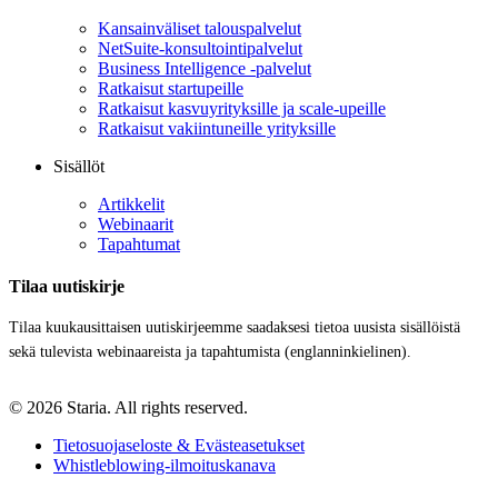
Kansainväliset talouspalvelut
NetSuite-konsultointipalvelut
Business Intelligence -palvelut
Ratkaisut startupeille
Ratkaisut kasvuyrityksille ja scale-upeille
Ratkaisut vakiintuneille yrityksille
Sisällöt
Artikkelit
Webinaarit
Tapahtumat
Tilaa uutiskirje
Tilaa kuukausittaisen uutiskirjeemme saadaksesi tietoa uusista sisällöistä
sekä tulevista webinaareista ja tapahtumista (englanninkielinen).
© 2026 Staria. All rights reserved.
Tietosuojaseloste & Evästeasetukset
Whistleblowing-ilmoituskanava