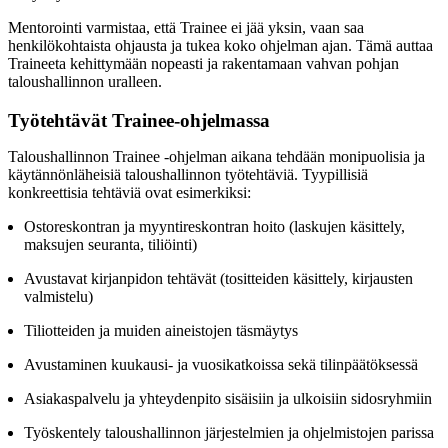
Mentorointi varmistaa, että Trainee ei jää yksin, vaan saa
henkilökohtaista ohjausta ja tukea koko ohjelman ajan. Tämä auttaa
Traineeta kehittymään nopeasti ja rakentamaan vahvan pohjan
taloushallinnon uralleen.
Työtehtävät Trainee-ohjelmassa
Taloushallinnon Trainee -ohjelman aikana tehdään monipuolisia ja
käytännönläheisiä taloushallinnon työtehtäviä. Tyypillisiä
konkreettisia tehtäviä ovat esimerkiksi:
Ostoreskontran ja myyntireskontran hoito (laskujen käsittely,
maksujen seuranta, tiliöinti)
Avustavat kirjanpidon tehtävät (tositteiden käsittely, kirjausten
valmistelu)
Tiliotteiden ja muiden aineistojen täsmäytys
Avustaminen kuukausi- ja vuosikatkoissa sekä tilinpäätöksessä
Asiakaspalvelu ja yhteydenpito sisäisiin ja ulkoisiin sidosryhmiin
Työskentely taloushallinnon järjestelmien ja ohjelmistojen parissa