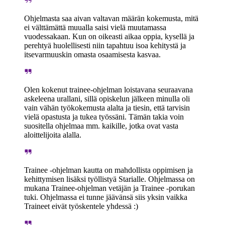
Ohjelmasta saa aivan valtavan määrän kokemusta, mitä
ei välttämättä muualla saisi vielä muutamassa
vuodessakaan. Kun on oikeasti aikaa oppia, kysellä ja
perehtyä huolellisesti niin tapahtuu isoa kehitystä ja
itsevarmuuskin omasta osaamisesta kasvaa.
Olen kokenut trainee-ohjelman loistavana seuraavana
askeleena urallani, sillä opiskelun jälkeen minulla oli
vain vähän työkokemusta alalta ja tiesin, että tarvisin
vielä opastusta ja tukea työssäni. Tämän takia voin
suositella ohjelmaa mm. kaikille, jotka ovat vasta
aloittelijoita alalla.
Trainee -ohjelman kautta on mahdollista oppimisen ja
kehittymisen lisäksi työllistyä Starialle. Ohjelmassa on
mukana Trainee-ohjelman vetäjän ja Trainee -porukan
tuki. Ohjelmassa ei tunne jäävänsä siis yksin vaikka
Traineet eivät työskentele yhdessä :)