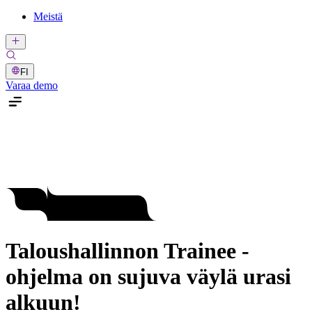
Meistä
FI
Varaa demo
Taloushallinnon Trainee -
ohjelma on sujuva väylä urasi
alkuun!