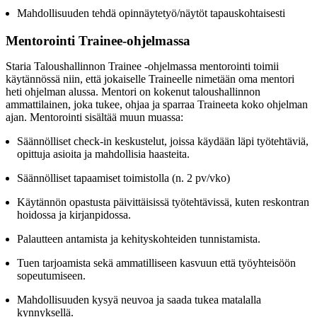
Mahdollisuuden tehdä opinnäytetyö/näytöt tapauskohtaisesti
Mentorointi Trainee-ohjelmassa
Staria Taloushallinnon Trainee -ohjelmassa mentorointi toimii
käytännössä niin, että jokaiselle Traineelle nimetään oma mentori
heti ohjelman alussa. Mentori on kokenut taloushallinnon
ammattilainen, joka tukee, ohjaa ja sparraa Traineeta koko ohjelman
ajan. Mentorointi sisältää muun muassa:
Säännölliset check-in keskustelut, joissa käydään läpi työtehtäviä,
opittuja asioita ja mahdollisia haasteita.
Säännölliset tapaamiset toimistolla (n. 2 pv/vko)
Käytännön opastusta päivittäisissä työtehtävissä, kuten reskontran
hoidossa ja kirjanpidossa.
Palautteen antamista ja kehityskohteiden tunnistamista.
Tuen tarjoamista sekä ammatilliseen kasvuun että työyhteisöön
sopeutumiseen.
Mahdollisuuden kysyä neuvoa ja saada tukea matalalla
kynnyksellä.