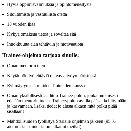
Hyviä oppimisvalmiuksia ja opintomenestystä
Sitoutumista ja vastuullista otetta
18 vuoden ikää
Kykyä omaksua tietoa ja soveltaa sitä
Innokkuutta alan tehtäviin ja motivaatiota
Trainee-ohjelma tarjoaa sinulle:
Oman mentorin tuen
Käytännön työtehtäviä oikeassa työympäristössä
Ryhmäytymistä muiden Traineiden kanssa
Oman yksilöllisesti laaditun Trainee-polun, jonka mukaisesti
edetään mentorin tuella. Trainee-polun avulla pääset kehittymään
ja kasvamaan, lisäksi tiedät jo alusta alkaen mitä polku pitää
sisällään!
Mahdollisuuden työllistyä Starialle ohjelman jälkeen (95 %
aiemmista Traineista on jatkanut meillä!)