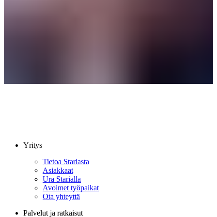
Yritys
Tietoa Stariasta
Asiakkaat
Ura Starialla
Avoimet työpaikat
Ota yhteyttä
Palvelut ja ratkaisut